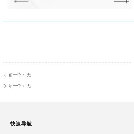
前一个：
无
ꄴ
后一个：
无
ꄲ
快速导航